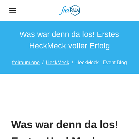
Was war denn da los! Erstes
HeckMeck voller Erfolg
freiraum.one
HeckMeck
HeckMeck - Event Blog
Was war denn da los!